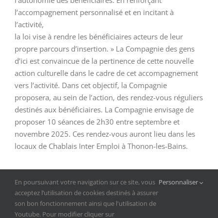
l’autonomie des bénéficiaires. En renforçant
l’accompagnement personnalisé et en incitant à
l’activité,
la loi vise à rendre les bénéficiaires acteurs de leur
propre parcours d’insertion. » La Compagnie des gens
d’ici est convaincue de la pertinence de cette nouvelle
action culturelle dans le cadre de cet accompagnement
vers l’activité. Dans cet objectif, la Compagnie
proposera, au sein de l’action, des rendez-vous réguliers
destinés aux bénéficiaires. La Compagnie envisage de
proposer 10 séances de 2h30 entre septembre et
novembre 2025. Ces rendez-vous auront lieu dans les
locaux de Chablais Inter Emploi à Thonon-les-Bains.
En poursuivant votre navigation sur ce site, vous
Personnaliser
NOUS CONTACTER
acceptez l’utilisation de cookies destinés à assurer
son bon fonctionnement ainsi que l'utilisation de
Youtube. Pour modifier cliquer sur
© la Compagnie des gens d'ici 2026 |
mentions légales